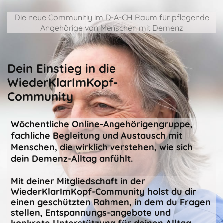
Die neue Communitiy im D-A-CH Raum für pflegende
Angehörige von Menschen mit Demenz
Dein Einstieg in die
WiederKlarImKopf-
Community
Wöchentliche Online-Angehörigengruppe,
fachliche Begleitung und Austausch mit
Menschen, die wirklich verstehen, wie sich
dein Demenz-Alltag anfühlt.
Mit deiner Mitgliedschaft in der
WiederKlarImKopf-Community holst du dir
einen geschützten Rahmen, in dem du Fragen
stellen, Entspannungs-angebote und
konkrete Unterstützung für deinen Alltag